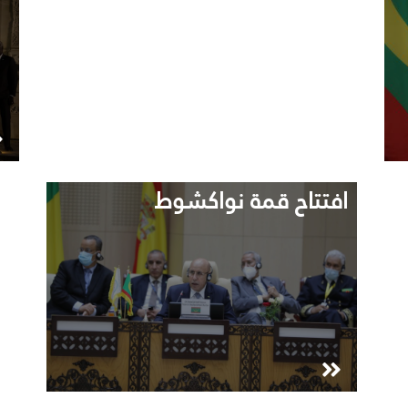
افتتاح قمة نواكشوط
م