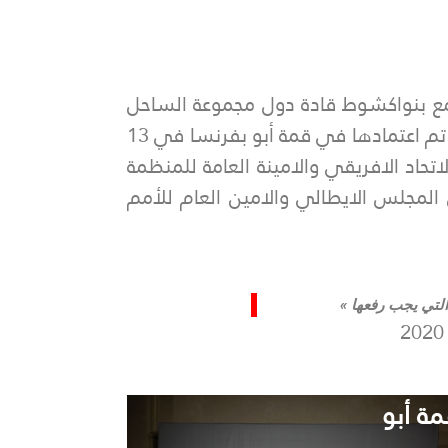
مع بنواكشوط قادة دول مجموعة الساحل
الخمس ورئيس الجمهورية الفرنسية يوم 30 يونيو 2020 من أجل متابعة تنفيذ خارطة الطريق التي تم اعتمادها في قمة أبو بفرنسا في 13
الاتحاد الافريقي والامينة العامة للمنظمة
المجلس الايطالي والامين العام للأمم
التي يجب رفعها »
مة أبو