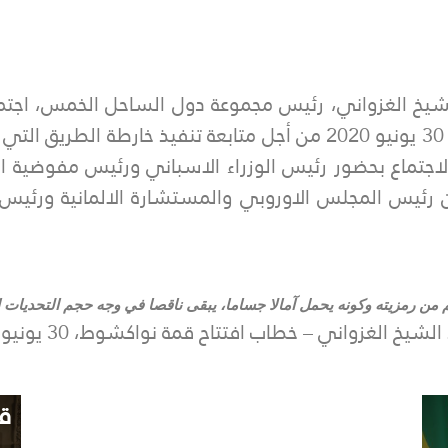
لشيخ الغزواني، رئيس مجموعة دول الساحل الخمس، اجت
. تم الاجتماع بحضور رئيس الوزراء الاسباني ورئيس مفوضية 
ن رئيس المجلس الاوروبي والمستشارة الالمانية ورئيس 
 من رمزيته وكونه يحمل آمالا جساما، يبقى ناقصا في وجه حجم التحديات 
شيخ الغزواني – خطاب افتتاح قمة نواكشوط، 30 يونيو 2020
دعائم ائتلاف الساحل
ق